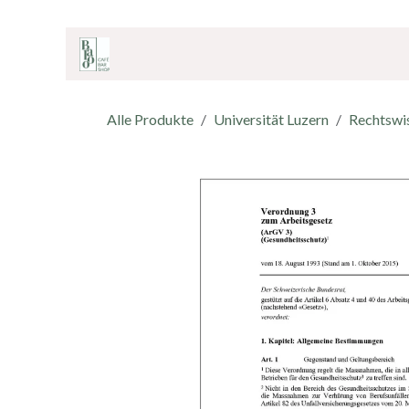
ZUM INHALT SPRINGEN
Home
Onlineshop
Café & Bar
Shop
Alle Produkte
Universität Luzern
Rechtswi