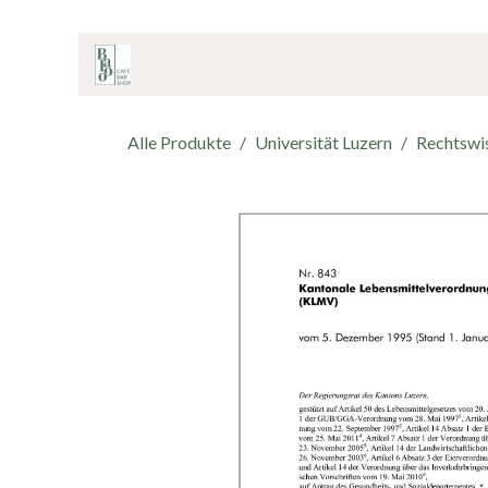
ZUM INHALT SPRINGEN
Home
Onlineshop
Café & Bar
Shop
Alle Produkte
Universität Luzern
Rechtswi