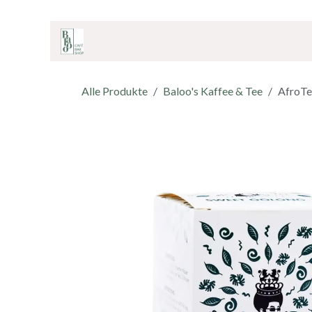
ZUM INHALT SPRINGEN
Home
Onlineshop
Café & Bar
Shop
Alle Produkte
Baloo's Kaffee & Tee
AfroTe