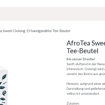
Über Uns
Sponsoring
Jobs
a Sweet Oolong 15 handgenähte Tee-Beutel
AfroTea Swe
Tee-Beutel
Ein süsser Drache!
Sanft-duftend in der Nas
(chinesisch: Oolong) wird 
vereint das Beste aus gr
Hinweis: aufgrund einer 
Darstellung und geliefer
selbst ist unverändert.
Zutaten: