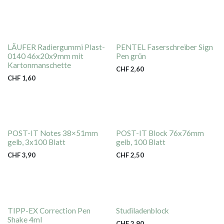
LÄUFER Radiergummi Plast-
PENTEL Faserschreiber Sign
0140 46x20x9mm mit
Pen grün
Kartonmanschette
CHF
2,60
CHF
1,60
POST-IT Notes 38×51mm
POST-IT Block 76x76mm
gelb, 3x100 Blatt
gelb, 100 Blatt
CHF
3,90
CHF
2,50
TIPP-EX Correction Pen
Studiladenblock
Shake 4ml
CHF
2,90