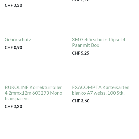
CHF
3,30
Gehörschutz
3M Gehörschutzstöpsel 4
Paar mit Box
CHF
0,90
CHF
5,25
BÜROLINE Korrekturroller
EXACOMPTA Karteikarten
4.2mmx12m 603293 Mono,
blanko A7 weiss, 100 Stk.
transparent
CHF
3,60
CHF
3,20