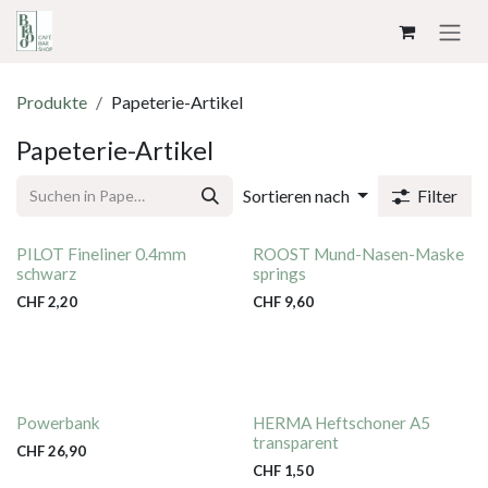
ZUM INHALT SPRINGEN
Produkte
Papeterie-Artikel
Papeterie-Artikel
Sortieren nach
Filter
PILOT Fineliner 0.4mm
ROOST Mund-Nasen-Maske
schwarz
springs
CHF
2,20
CHF
9,60
Powerbank
HERMA Heftschoner A5
transparent
CHF
26,90
CHF
1,50