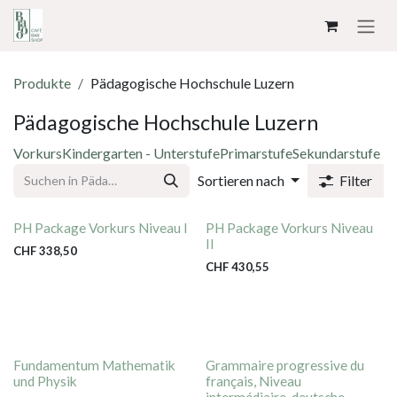
ZUM INHALT SPRINGEN
Produkte
Pädagogische Hochschule Luzern
Pädagogische Hochschule Luzern
Vorkurs
Kindergarten - Unterstufe
Primarstufe
Sekundarstufe
Sortieren nach
Filter
PH Package Vorkurs Niveau I
PH Package Vorkurs Niveau
II
CHF
338,50
CHF
430,55
Fundamentum Mathematik
Grammaire progressive du
und Physik
français, Niveau
intermédiaire, deutsche