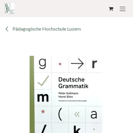
ZUM INHALT SPRINGEN
Pädagogische Hochschule Luzern