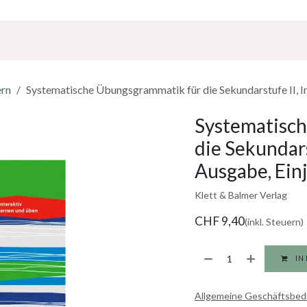
Über Uns
Sponsoring
Jobs
ern
Systematische Übungsgrammatik für die Sekundarstufe II, In
Systematisc
die Sekundars
Ausgabe, Ein
Klett & Balmer Verlag
CHF
9,40
(inkl. Steuern)
IN
Allgemeine Geschäftsbe