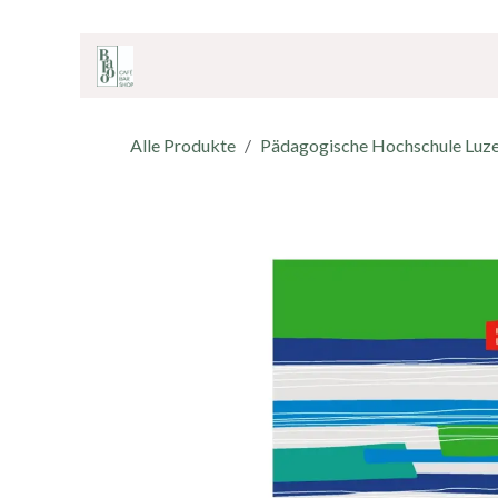
ZUM INHALT SPRINGEN
Home
Onlineshop
Café & Bar
Shop
Alle Produkte
Pädagogische Hochschule Luz