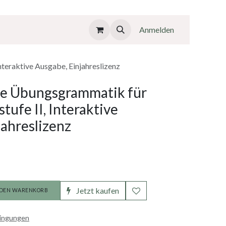
Anmelden
teraktive Ausgabe, Einjahreslizenz
he Übungsgrammatik für
tufe II, Interaktive
jahreslizenz
Jetzt kaufen
 DEN WARENKORB
dingungen