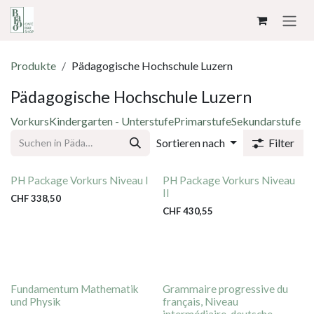
ZUM INHALT SPRINGEN
Produkte
Pädagogische Hochschule Luzern
Pädagogische Hochschule Luzern
Vorkurs
Kindergarten - Unterstufe
Primarstufe
Sekundarstufe
Sortieren nach
Filter
PH Package Vorkurs Niveau I
PH Package Vorkurs Niveau
II
CHF
338,50
CHF
430,55
Fundamentum Mathematik
Grammaire progressive du
und Physik
français, Niveau
intermédiaire, deutsche