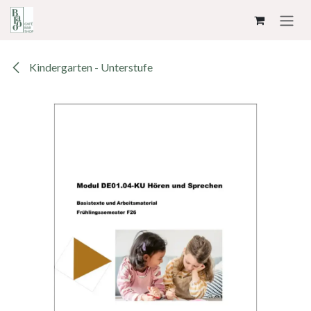
ZUM INHALT SPRINGEN
Kindergarten - Unterstufe