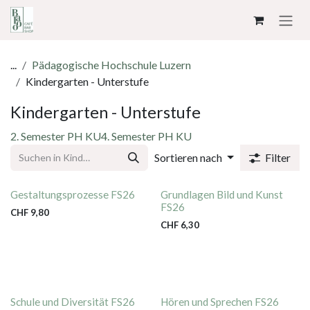
ZUM INHALT SPRINGEN
...
Pädagogische Hochschule Luzern
Kindergarten - Unterstufe
Kindergarten - Unterstufe
2. Semester PH KU
4. Semester PH KU
Sortieren nach
Filter
Gestaltungsprozesse FS26
Grundlagen Bild und Kunst
FS26
CHF
9,80
CHF
6,30
Schule und Diversität FS26
Hören und Sprechen FS26