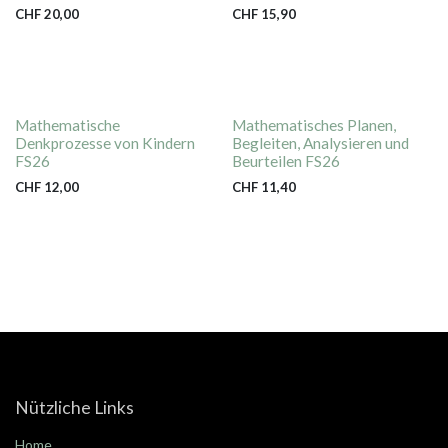
CHF
20,00
CHF
15,90
Mathematische
Mathematisches Planen,
Denkprozesse von Kindern
Begleiten, Analysieren und
FS26
Beurteilen FS26
CHF
12,00
CHF
11,40
Nützliche Links
Home