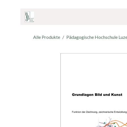
ZUM INHALT SPRINGEN
Home
Onlineshop
Café & Bar
Shop
Alle Produkte
Pädagogische Hochschule Luz