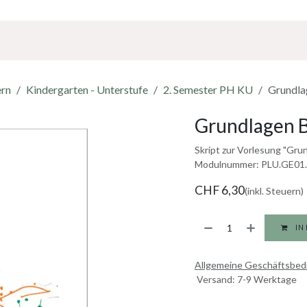
Über Uns
Sponsoring
Jobs
ern
Kindergarten - Unterstufe
2. Semester PH KU
Grundla
Grundlagen B
Skript zur Vorlesung "Gru
Modulnummer: PLU.GE01.
CHF
6,30
(inkl. Steuern)
IN
Allgemeine Geschäftsbe
Versand: 7-9 Werktage