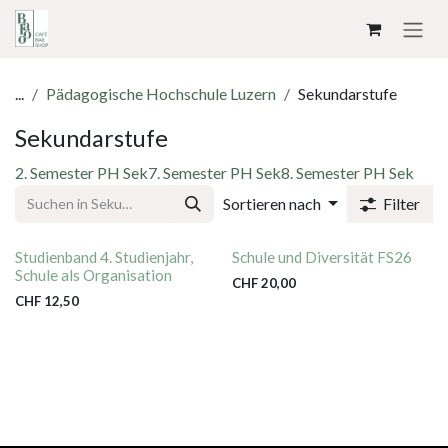
ZUM INHALT SPRINGEN
...
Pädagogische Hochschule Luzern
Sekundarstufe
Sekundarstufe
2. Semester PH Sek
7. Semester PH Sek
8. Semester PH Sek
Sortieren nach
Filter
Studienband 4. Studienjahr,
Schule und Diversität FS26
Schule als Organisation
CHF
20,00
CHF
12,50