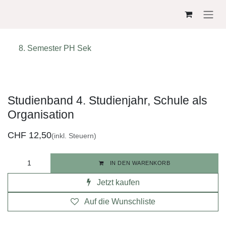
ZUM INHALT SPRINGEN
8. Semester PH Sek
Studienband 4. Studienjahr, Schule als
Organisation
CHF
12,50
(inkl. Steuern)
IN DEN WARENKORB
Jetzt kaufen
Auf die Wunschliste