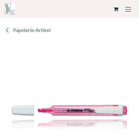
ZUM INHALT SPRINGEN
Papeterie-Artikel