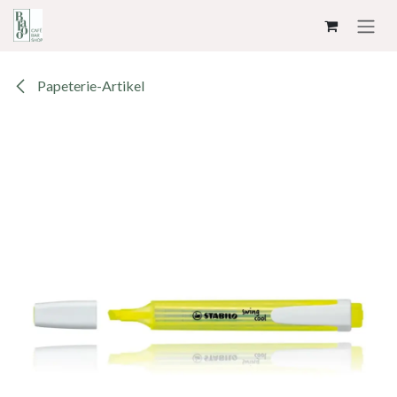
ZUM INHALT SPRINGEN
Papeterie-Artikel