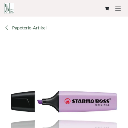
ZUM INHALT SPRINGEN
Papeterie-Artikel