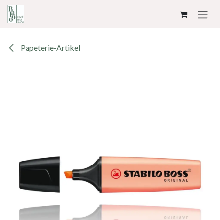
ZUM INHALT SPRINGEN
Papeterie-Artikel