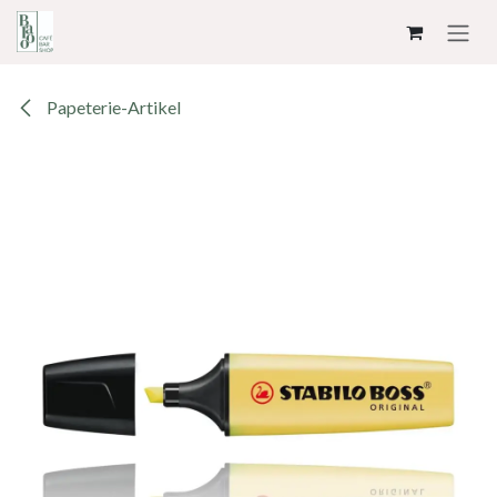
ZUM INHALT SPRINGEN
Papeterie-Artikel