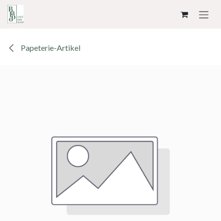
ZUM INHALT SPRINGEN
Papeterie-Artikel