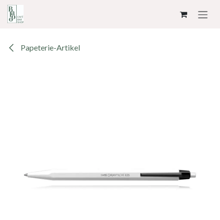
ZUM INHALT SPRINGEN
Papeterie-Artikel