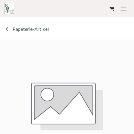
ZUM INHALT SPRINGEN
Papeterie-Artikel