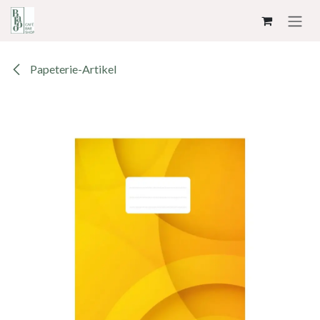
ZUM INHALT SPRINGEN
Papeterie-Artikel