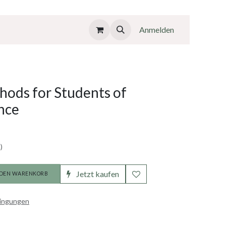
Anmelden
hods for Students of
ence
)
Jetzt kaufen
 DEN WARENKORB
dingungen