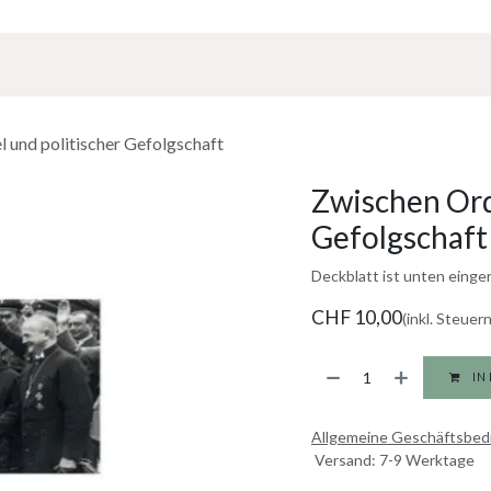
Über Uns
Sponsoring
Jobs
 und politischer Gefolgschaft
Zwischen Ord
Gefolgschaft
Deckblatt ist unten einger
CHF
10,00
(inkl. Steuern
IN
Allgemeine Geschäftsbe
Versand: 7-9 Werktage