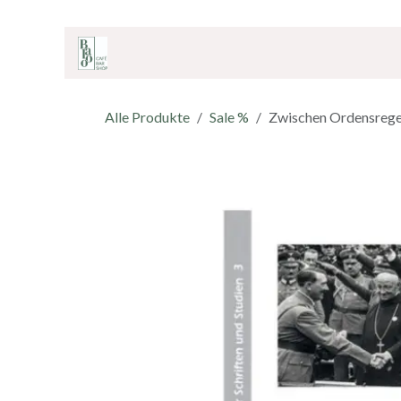
ZUM INHALT SPRINGEN
Home
Onlineshop
Café & Bar
Shop
Alle Produkte
Sale %
Zwischen Ordensregel