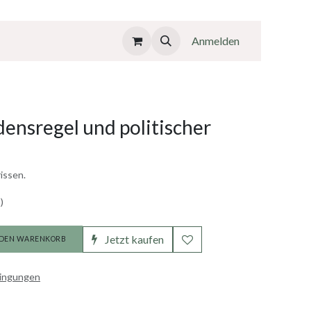
Anmelden
ensregel und politischer
issen.
)
Jetzt kaufen
 DEN WARENKORB
dingungen