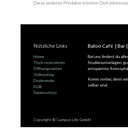
Diese anderen Produkte könnten Dich interessi
Nützliche Links
Baloo Café | Bar 
Home
Bei uns findest du all
Tisch reservieren
Studienunterlagen, gut
Öffnungszeiten
entspannte Atmosphär
Onlineshop
Komm vorbei, denn wir
Dozierende
selber sind.
AGB
Datenschutz
Copyright © Campus Life GmbH