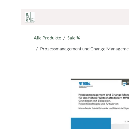
ZUM INHALT SPRINGEN
Home
Onlineshop
Café & Bar
Shop
Alle Produkte
Sale %
Prozessmanagement und Change Management 