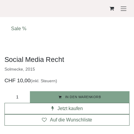
ZUM INHALT SPRINGEN
Sale %
Social Media Recht
Solmecke, 2015
CHF
10,00
(inkl. Steuern)
IN DEN WARENKORB
Jetzt kaufen
Auf die Wunschliste