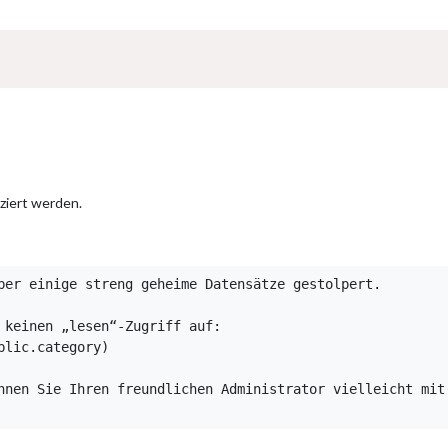
Über Uns
Sponsoring
Jobs
iziert werden.
ber einige streng geheime Datensätze gestolpert.

 keinen „lesen“-Zugriff auf:

lic.category)

nnen Sie Ihren freundlichen Administrator vielleicht mit 