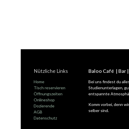
Nützliche Links
Baloo Café | Bar 
Home
Bei uns findest du all
Tisch reservieren
Studienunterlagen, gut
Öffnungszeiten
entspannte Atmosphär
Onlineshop
Komm vorbei, denn wir
Dozierende
selber sind.
AGB
Datenschutz