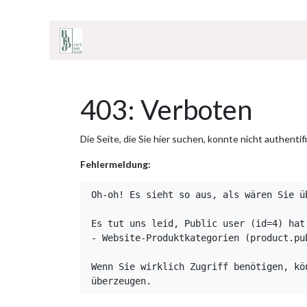
ZUM INHALT SPRINGEN
Home
Onlineshop
Café & Bar
Shop
403: Verboten
Die Seite, die Sie hier suchen, konnte nicht authentif
Fehlermeldung:
Oh-oh! Es sieht so aus, als wären Sie ü
Es tut uns leid, Public user (id=4) hat
- Website-Produktkategorien (product.pub
Wenn Sie wirklich Zugriff benötigen, kö
überzeugen.