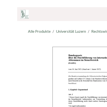
ZUM INHALT SPRINGEN
Home
Onlineshop
Café & Bar
Shop
Alle Produkte
Universität Luzern
Rechtswi