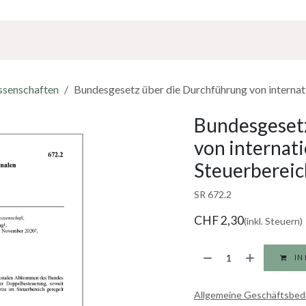
Über Uns
Sponsoring
Jobs
ssenschaften
Bundesgesetz über die Durchführung von intern
Bundesgesetz
von interna
Steuerbereic
SR 672.2
CHF
2,30
(inkl. Steuern)
IN
Allgemeine Geschäftsbe