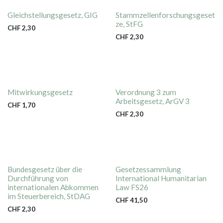
Gleichstellungsgesetz, GIG
Stammzellenforschungsgeset
ze, StFG
CHF
2,30
CHF
2,30
Mitwirkungsgesetz
Verordnung 3 zum
Arbeitsgesetz, ArGV 3
CHF
1,70
CHF
2,30
Bundesgesetz über die
Gesetzessammlung
Durchführung von
International Humanitarian
internationalen Abkommen
Law FS26
im Steuerbereich, StDAG
CHF
41,50
CHF
2,30