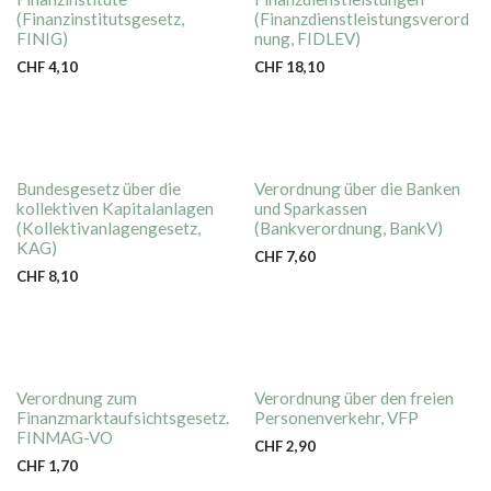
(Finanzinstitutsgesetz,
(Finanzdienstleistungsverord
FINIG)
nung, FIDLEV)
CHF
4,10
CHF
18,10
Bundesgesetz über die
Verordnung über die Banken
kollektiven Kapitalanlagen
und Sparkassen
(Kollektivanlagengesetz,
(Bankverordnung, BankV)
KAG)
CHF
7,60
CHF
8,10
Verordnung zum
Verordnung über den freien
Finanzmarktaufsichtsgesetz.
Personenverkehr, VFP
FINMAG-VO
CHF
2,90
CHF
1,70