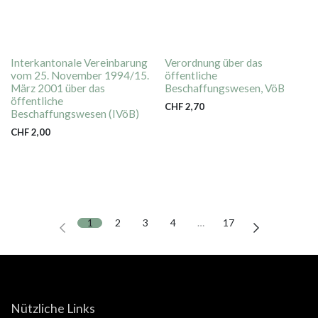
Interkantonale Vereinbarung
Verordnung über das
vom 25. November 1994/15.
öffentliche
März 2001 über das
Beschaffungswesen, VöB
öffentliche
CHF
2,70
Beschaffungswesen (IVöB)
CHF
2,00
1
2
3
4
…
17
Nützliche Links