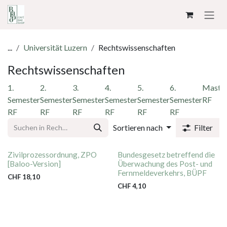
ZUM INHALT SPRINGEN
...
Universität Luzern
Rechtswissenschaften
Rechtswissenschaften
1.
2.
3.
4.
5.
6.
Maste
Semester
Semester
Semester
Semester
Semester
Semester
RF
RF
RF
RF
RF
RF
RF
Sortieren nach
Filter
Zivilprozessordnung, ZPO
Bundesgesetz betreffend die
[Baloo-Version]
Überwachung des Post- und
Fernmeldeverkehrs, BÜPF
CHF
18,10
CHF
4,10