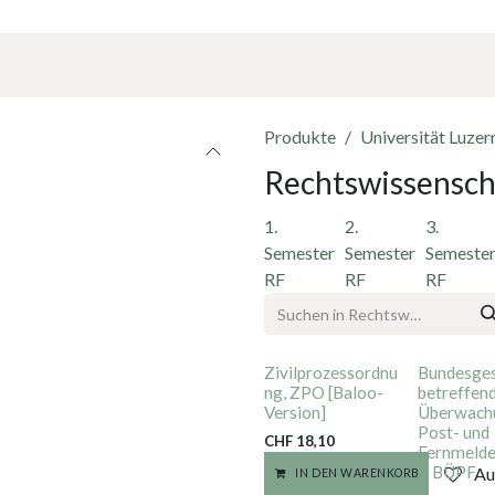
Über Uns
Sponsoring
Jobs
Produkte
Universität Luzer
Rechtswissensch
1.
2.
3.
Semester
Semester
Semeste
RF
RF
RF
Zivilprozessordnu
Bundesge
ng, ZPO [Baloo-
betreffend
Version]
Überwach
Post- und
CHF
18,10
Fernmelde
s, BÜPF
Au
IN DEN WARENKORB