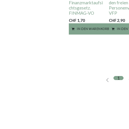
Finanzmarktaufsi
den freien
chtsgesetz.
Personenv
FINMAG-VO
VFP
CHF
1,70
CHF
2,90
Au
IN DEN WARENKORB
IN DE
1