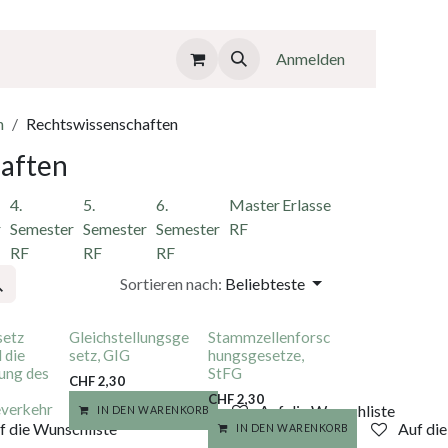
Anmelden
n
Rechtswissenschaften
aften
4.
5.
6.
Master
Erlasse
r
Semester
Semester
Semester
RF
RF
RF
RF
Sortieren nach:
Beliebteste
setz
Gleichstellungsge
Stammzellenforsc
 die
setz, GIG
hungsgesetze,
ung des
StFG
CHF
2,30
CHF
2,30
verkehr
Auf die Wunschliste
IN DEN WARENKORB
f die Wunschliste
Auf di
IN DEN WARENKORB