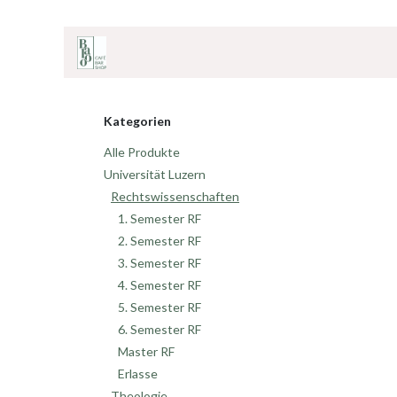
ZUM INHALT SPRINGEN
Home
Onlineshop
Café & Bar
Shop
Kategorien
Alle Produkte
Universität Luzern
Rechtswissenschaften
1. Semester RF
2. Semester RF
3. Semester RF
4. Semester RF
5. Semester RF
6. Semester RF
Master RF
Erlasse
Theologie