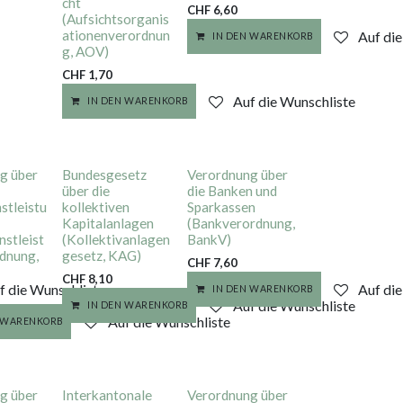
cht
CHF
6,60
(Aufsichtsorganis
ationenverordnun
Auf di
IN DEN WARENKORB
g, AOV)
CHF
1,70
Auf die Wunschliste
IN DEN WARENKORB
g über
Bundesgesetz
Verordnung über
über die
die Banken und
stleistu
kollektiven
Sparkassen
Kapitalanlagen
(Bankverordnung,
nstleist
(Kollektivanlagen
BankV)
dnung,
gesetz, KAG)
CHF
7,60
CHF
8,10
f die Wunschliste
Auf di
IN DEN WARENKORB
Auf die Wunschliste
IN DEN WARENKORB
Auf die Wunschliste
N WARENKORB
g über
Interkantonale
Verordnung über