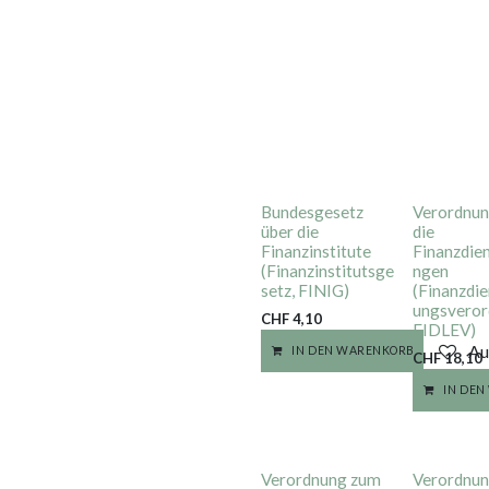
Bundesgesetz
Verordnun
über die
die
Finanzinstitute
Finanzdien
(Finanzinstitutsge
ngen
setz, FINIG)
(Finanzdie
ungsveror
CHF
4,10
FIDLEV)
Au
IN DEN WARENKORB
CHF
18,10
IN DE
Verordnung zum
Verordnun