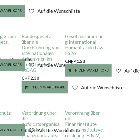
Auf die Wunschliste
N WARENKORB
g 3 zum
Bundesgesetz
Gesetzessammlun
etz,
über die
g International
Durchführung von
Humanitarian Law
internationalen
FS26
Abkommen im
f die Wunschliste
CHF
41,50
Steuerbereich,
Auf die Wunschliste
N WARENKORB
StDAG
Auf di
IN DEN WARENKORB
CHF
2,30
Auf die Wunschliste
IN DEN WARENKORB
chutz
Verordnung über
Verordnung über
die
die
Aufsichtsorganisa
Finanzinstitute
tionen in der
(Finanzinstitutsve
f die Wunschliste
Auf die Wunschliste
N WARENKORB
Finanzmarktaufsi
rordnung, FINIV)