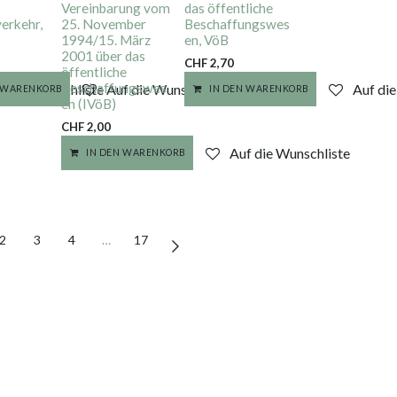
Vereinbarung vom
das öffentliche
erkehr,
25. November
Beschaffungswes
1994/15. März
en, VöB
2001 über das
CHF
2,70
öffentliche
Beschaffungswes
f die Wunschliste
Auf die Wunschliste
Auf di
N WARENKORB
IN DEN WARENKORB
en (IVöB)
CHF
2,00
Auf die Wunschliste
IN DEN WARENKORB
2
3
4
…
17