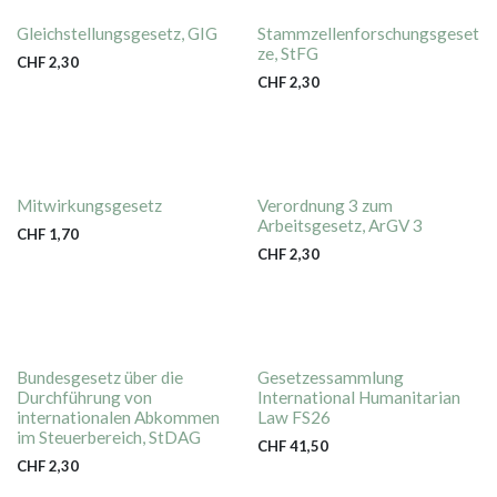
Gleichstellungsgesetz, GIG
Stammzellenforschungsgeset
ze, StFG
CHF
2,30
CHF
2,30
Mitwirkungsgesetz
Verordnung 3 zum
Arbeitsgesetz, ArGV 3
CHF
1,70
CHF
2,30
Bundesgesetz über die
Gesetzessammlung
Durchführung von
International Humanitarian
internationalen Abkommen
Law FS26
im Steuerbereich, StDAG
CHF
41,50
CHF
2,30