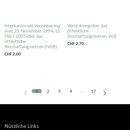
Interkantonale Vereinbarung
Verordnung über das
vom 25. November 1994/15.
öffentliche
März 2001 über das
Beschaffungswesen, VöB
öffentliche
CHF
2,70
Beschaffungswesen (IVöB)
CHF
2,00
1
2
3
4
…
17
Nützliche Links