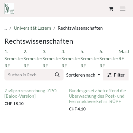
ZUM INHALT SPRINGEN
...
Universität Luzern
Rechtswissenschaften
Rechtswissenschaften
1.
2.
3.
4.
5.
6.
Maste
Semester
Semester
Semester
Semester
Semester
Semester
RF
RF
RF
RF
RF
RF
RF
Sortieren nach
Filter
Zivilprozessordnung, ZPO
Bundesgesetz betreffend die
[Baloo-Version]
Überwachung des Post- und
Fernmeldeverkehrs, BÜPF
CHF
18,10
CHF
4,10