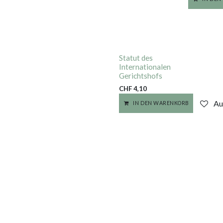
Statut des
Internationalen
Gerichtshofs
CHF
4,10
Au
IN DEN WARENKORB