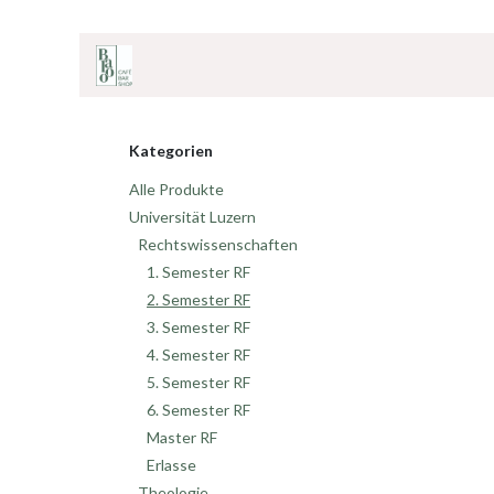
ZUM INHALT SPRINGEN
Home
Onlineshop
Café & Bar
Shop
Kategorien
Alle Produkte
Universität Luzern
Rechtswissenschaften
1. Semester RF
2. Semester RF
3. Semester RF
4. Semester RF
5. Semester RF
6. Semester RF
Master RF
Erlasse
Theologie