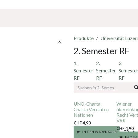
Über Uns
Sponsoring
Jobs
Produkte
Universität Luzer
2. Semester RF
1.
2.
3.
Semester
Semester
Semeste
RF
RF
RF
UNO-Charta,
Wiener
Charta Vereinten
übereink
Nationen
Recht Vert
VRK
CHF
4,90
CHF
4,90
Au
IN DEN WARENKORB
IN DE