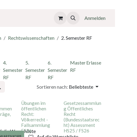
Anmelden
n
Rechtswissenschaften
2. Semester RF
4.
5.
6.
Master
Erlasse
r
Semester
Semester
Semester
RF
RF
RF
RF
Sortieren nach:
Beliebteste
Übungen im
Gesetzessammlun
ommen
öffentlichen
g Öffentliches
räge,
Recht:
Recht
Völkerrecht -
(Bundesstaatsrec
Fallsammlung
ht) Assessment
FS26
HS25 / FS26
f die Wunschliste
Auf die Wunschliste
N WARENKORB