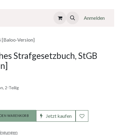
Anmelden
 [Baloo-Version]
hes Strafgesetzbuch, StGB
on]
, 2-Teilig
Jetzt kaufen
 DEN WARENKORB
dingungen