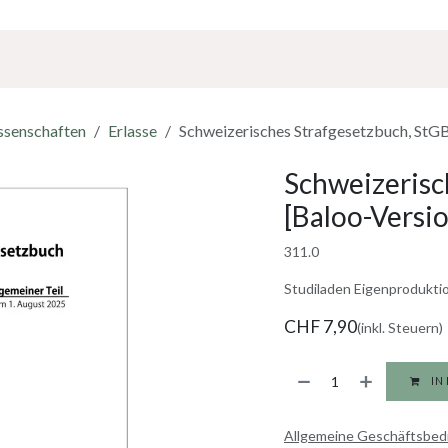
Über Uns
Sponsoring
Jobs
ssenschaften
Erlasse
Schweizerisches Strafgesetzbuch, StGB
Schweizerisc
[Baloo-Versi
311.0
Studiladen Eigenproduktion
CHF
7,90
(inkl. Steuern)
IN
Allgemeine Geschäftsbe