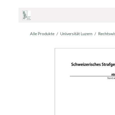
ZUM INHALT SPRINGEN
Home
Onlineshop
Café & Bar
Shop
Alle Produkte
Universität Luzern
Rechtswi