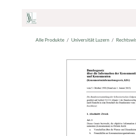
ZUM INHALT SPRINGEN
Home
Onlineshop
Café & Bar
Shop
Alle Produkte
Universität Luzern
Rechtswi