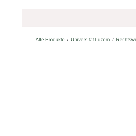
ZUM INHALT SPRINGEN
Home
Onlineshop
Café & Bar
Alle Produkte
Universität Luzern
Rechtswi