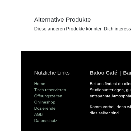
Alternative Produkte
Diese anderen Produkte könnten Dich interess
Nützliche Links
Baloo Café | Ba
Home
Bei uns findest du all
Tisch reservieren
Studienunterlagen, gut
Öffnungszeiten
entspannte Atmosphär
Onlineshop
Komm vorbei, denn wir
Dozierende
selber sind.
AGB
Datenschutz