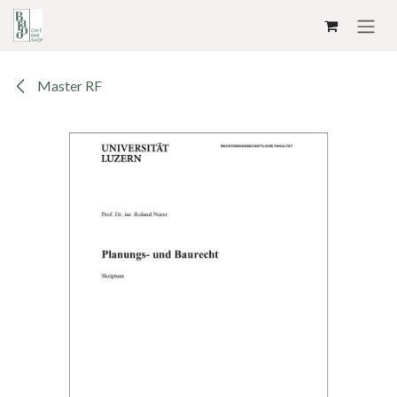
ZUM INHALT SPRINGEN
Master RF