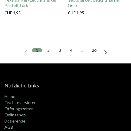
Pastell Türkis
Gelb
CHF
1,95
CHF
1,95
1
2
3
4
…
26
Nützliche Links
Home
Tisch reservieren
Öffnungszeiten
Onlineshop
Dozierende
AGB