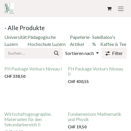
ZUM INHALT SPRINGEN
- Alle Produkte
Universität
Pädagogische
Papeterie-
Sale
Baloo's
Luzern
Hochschule Luzern
Artikel
%
Kaffee & Tee
Sortieren nach
Filter
PH Package Vorkurs Niveau I
PH Package Vorkurs Niveau
II
CHF
338,50
CHF
430,55
Wirtschaftsgeographie,
Fundamentum Mathematik
Materialien für den
und Physik
Sekundarbereich II
CHF
19,50